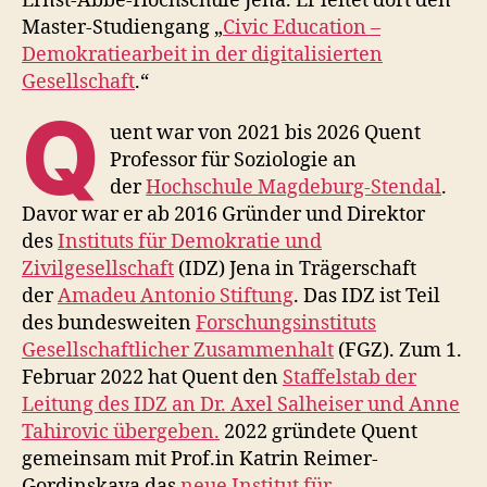
Ernst-Abbe-Hochschule Jena. Er leitet dort den
Master-Studiengang „
Civic Education –
Demokratiearbeit in der digitalisierten
Gesellschaft
.“
Q
uent war von 2021 bis 2026 Quent
Professor für Soziologie an
der
Hochschule Magdeburg-Stendal
.
Davor war er ab 2016 Gründer und Direktor
des
Instituts für Demokratie und
Zivilgesellschaft
(IDZ) Jena in Trägerschaft
der
Amadeu Antonio Stiftung
. Das IDZ ist Teil
des bundesweiten
Forschungsinstituts
Gesellschaftlicher Zusammenhalt
(FGZ). Zum 1.
Februar 2022 hat Quent den
Staffelstab der
Leitung des IDZ an Dr. Axel Salheiser
und Anne
Tahirovic übergeben
.
2022 gründete Quent
gemeinsam mit Prof.in Katrin Reimer-
Gordinskaya das
neue Institut für