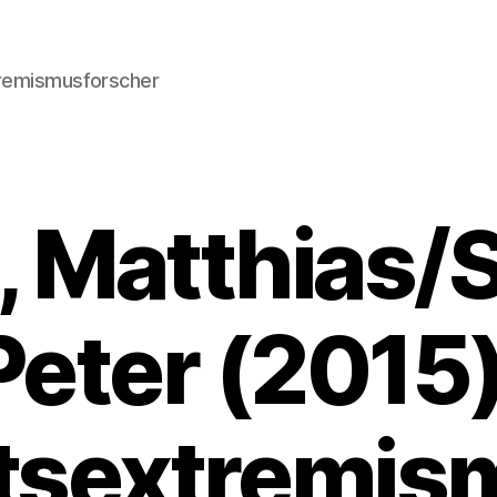
xtremismusforscher
 Matthias/S
Peter (2015)
tsextremism