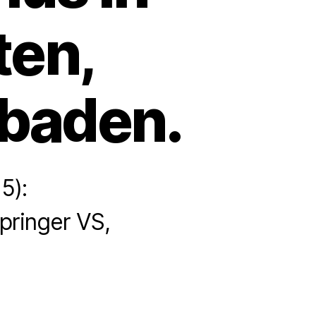
ten,
sbaden.
5):
pringer VS,